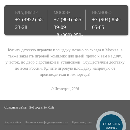
ВЛАДИМИР
МОСКВА
ИВАНОВО
+7 (4922) 55-
+7 (904) 655-
+7 (904) 858-
23-28
39-09
05-85
8 (800) 250-
08-78
Купить детскую игровую площадку можно со склада в Москве, а
также заказать игровой комплекс для детей прямо к вам на дачу,
участок, во двор с доставкой и установкой. Осуществляем доставку
по всей России. Купите игровую площадку напрямую от
производителя и импортера!
© Игрострой, 2026
Создание сайта -
Веб-студия БонСайт
Карта сайта
Политика конфиденциальности
Производство
Гарантии
ОСТАВИТЬ
ЗАЯВКУ