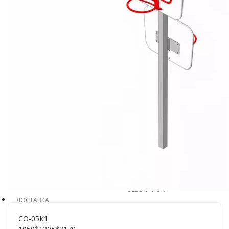
АРТИКУЛ:
СО-05К1
ГАБАРИТЫ:
1050 x 1205 x
3170
ЦЕНА:
По
запросу
Узнать
стоимость
DESCRIPTION
ДОСТАВКА
СО-05К1