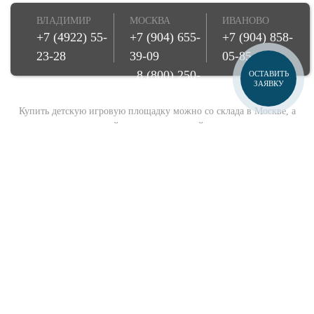
ВЛАДИМИР
МОСКВА
ИВАНОВО
+7 (4922) 55-
+7 (904) 655-
+7 (904) 858-
23-28
39-09
05-85
8 (800) 250-
ОСТАВИТЬ
ЗАЯВКУ
08-78
Купить детскую игровую площадку можно со склада в Москве, а
также заказать игровой комплекс для детей прямо к вам на дачу,
участок, во двор с доставкой и установкой. Осуществляем доставку
по всей России. Купите игровую площадку напрямую от
производителя и импортера!
© Игрострой, 2026
Создание сайта -
Веб-студия БонСайт
Карта сайта
Политика конфиденциальности
Производство
Гарантии