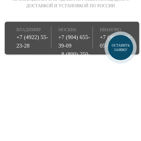
ДОСТАВКОЙ И УСТАНОВКОЙ ПО РОССИИ
ВЛАДИМИР
МОСКВА
ИВАНОВО
+7 (4922) 55-
+7 (904) 655-
+7 (904) 858-
23-28
39-09
05-85
ОСТАВИТЬ
ЗАЯВКУ
8 (800) 250-
08-78
Купить детскую игровую площадку можно со склада в Москве, а
также заказать игровой комплекс для детей прямо к вам на дачу,
участок, во двор с доставкой и установкой. Осуществляем доставку
по всей России. Купите игровую площадку напрямую от
производителя и импортера!
© Игрострой, 2026
Создание сайта -
Веб-студия БонСайт