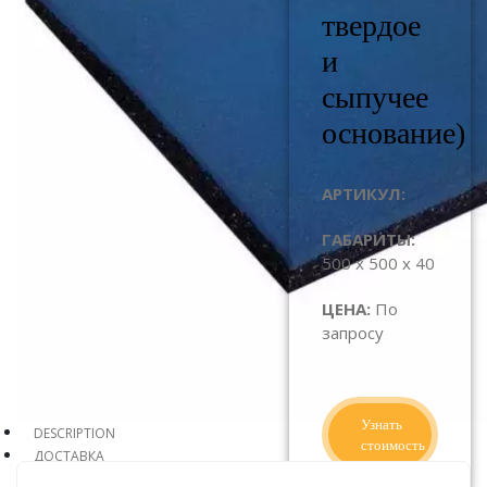
твердое
и
сыпучее
основание)
АРТИКУЛ:
ГАБАРИТЫ:
500 x 500 x 40
ЦЕНА:
По
запросу
Узнать
DESCRIPTION
стоимость
ДОСТАВКА