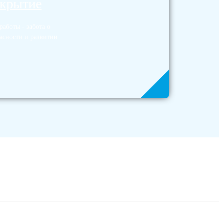
окрытие
аботы - забота о
асности и развитии