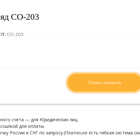
яд СО-203
УЛ:
СО-203
ИТЫ:
6780 x 1470 x 2600
о запросу
Узнать стоимость
ного счета — для Юридических лиц.
ссылкой для оплаты.
ку России и СНГ по запросу.(Платно,но есть гибкая система ски