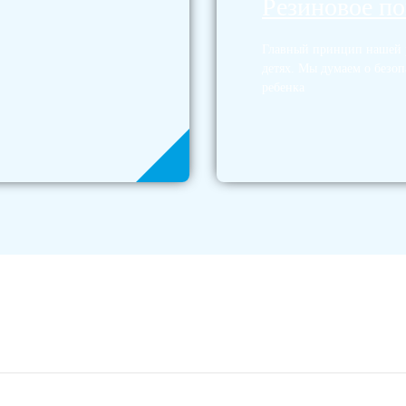
Резиновое п
Главный принцип нашей р
детях. Мы думаем о безоп
ребенка