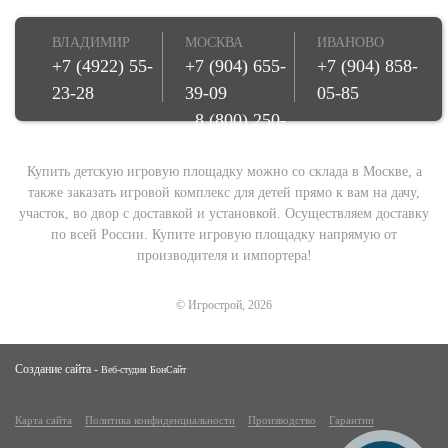
ВЛАДИМИР
МОСКВА
ИВАНОВО
+7 (4922) 55-
+7 (904) 655-
+7 (904) 858-
23-28
39-09
05-85
8 (800) 250-
08-78
Купить детскую игровую площадку можно со склада в Москве, а
также заказать игровой комплекс для детей прямо к вам на дачу,
участок, во двор с доставкой и установкой. Осуществляем доставку
по всей России. Купите игровую площадку напрямую от
производителя и импортера!
© Игрострой, 2026
Создание сайта -
Веб-студия БонСайт
Карта сайта
Политика конфиденциальности
Производство
Гарантии