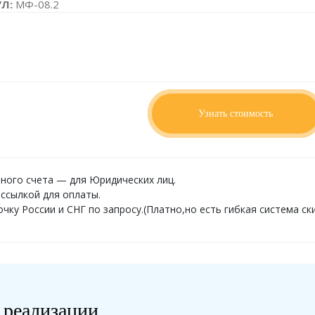
УЛ:
МФ-08.2
ИТЫ:
400 x 300 x 990
о запросу
Узнать стоимость
ного счета — для Юридических лиц.
ссылкой для оплаты.
ку России и СНГ по запросу.(Платно,но есть гибкая система ски
 реализации