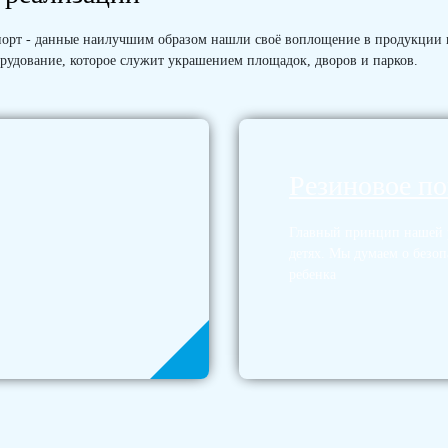
 Спорт - данные наилучшим образом нашли своё воплощение в продукции
рудование, которое служит украшением площадок, дворов и парков.
Резиновое п
Главный принцип нашей р
детях. Мы думаем о безоп
ребенка