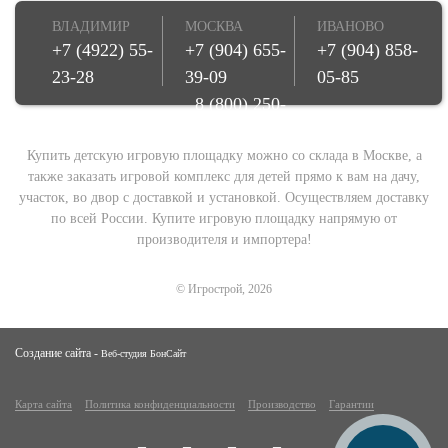
ВЛАДИМИР
МОСКВА
ИВАНОВО
+7 (4922) 55-
+7 (904) 655-
+7 (904) 858-
23-28
39-09
05-85
8 (800) 250-
08-78
Купить детскую игровую площадку можно со склада в Москве, а
также заказать игровой комплекс для детей прямо к вам на дачу,
участок, во двор с доставкой и установкой. Осуществляем доставку
по всей России. Купите игровую площадку напрямую от
производителя и импортера!
© Игрострой, 2026
Создание сайта -
Веб-студия БонСайт
Карта сайта
Политика конфиденциальности
Производство
Гарантии