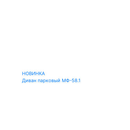
НОВИНКА
НОВИНКА
Диван парковый МФ-58.1
Диван пар