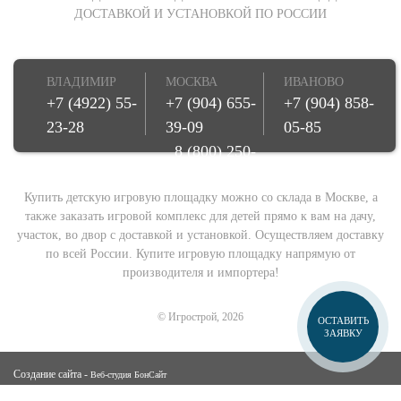
ДОСТАВКОЙ И УСТАНОВКОЙ ПО РОССИИ
ВЛАДИМИР
МОСКВА
ИВАНОВО
+7 (4922) 55-
+7 (904) 655-
+7 (904) 858-
23-28
39-09
05-85
8 (800) 250-
08-78
Купить детскую игровую площадку можно со склада в Москве, а
также заказать игровой комплекс для детей прямо к вам на дачу,
участок, во двор с доставкой и установкой. Осуществляем доставку
по всей России. Купите игровую площадку напрямую от
производителя и импортера!
© Игрострой, 2026
ОСТАВИТЬ
ЗАЯВКУ
Создание сайта -
Веб-студия БонСайт