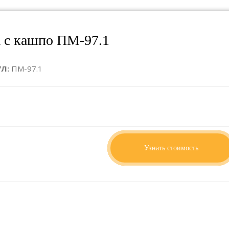
 с кашпо ПМ-97.1
УЛ:
ПМ-97.1
ИТЫ:
1080 x 200 x 2403
о запросу
Узнать стоимость