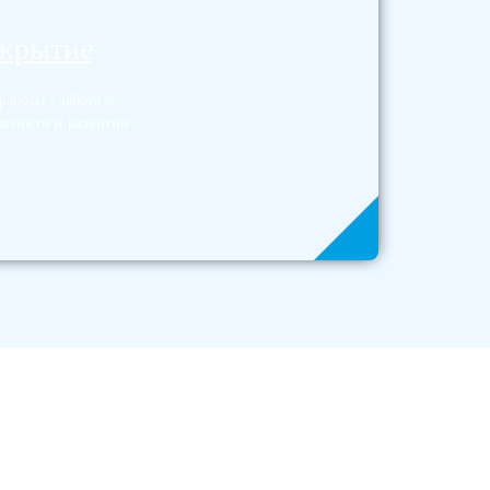
окрытие
аботы - забота о
асности и развитии