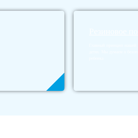
Резиновое п
Главный принцип нашей р
детях. Мы думаем о безоп
ребенка