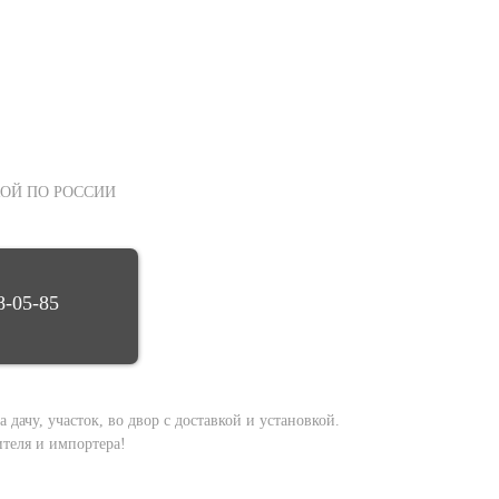
ОЙ ПО РОССИИ
8-05-85
дачу, участок, во двор с доставкой и установкой.
теля и импортера!