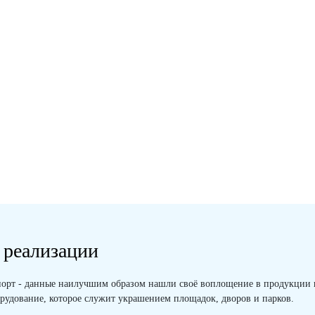
УЛ:
Б-52.03
ИТЫ:
3000 x 2700 x 3000
о запросу
Узнать стоимость
 реализации
 Спорт - данные наилучшим образом нашли своё воплощение в продукции
рудование, которое служит украшением площадок, дворов и парков.