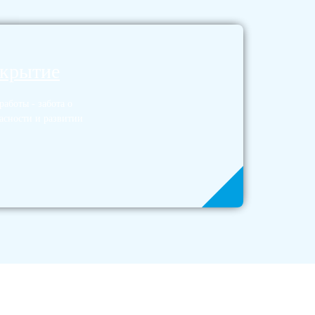
окрытие
аботы - забота о
асности и развитии