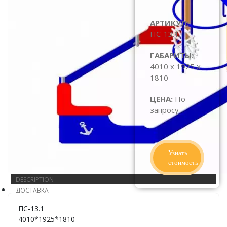
АРТИКУЛ:
ПС-13.1
ГАБАРИТЫ:
4010 x 1925 x
1810
ЦЕНА:
По
запросу
Узнать
стоимость
DESCRIPTION
ДОСТАВКА
ПС-13.1
4010*1925*1810