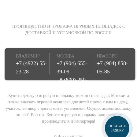
ПРОИЗВОДСТВО И ПРОДАЖА ИГРОВЫХ ПЛОЩАДОК С
ДОСТАВКОЙ И УСТАНОВКОЙ ПО РОССИИ
ВЛАДИМИР
МОСКВА
ИВАНОВО
+7 (4922) 55-
+7 (904) 655-
+7 (904) 858-
23-28
39-09
05-85
8 (800) 250-
08-78
Купить детскую игровую площадку можно со склада в Москве, а
также заказать игровой комплекс для детей прямо к вам на дачу,
участок, во двор с доставкой и установкой. Осуществляем доставку
по всей России. Купите игровую площадку напрямую от
производителя и импортера!
ОСТАВИТЬ
ЗАЯВКУ
© Игрострой, 2026