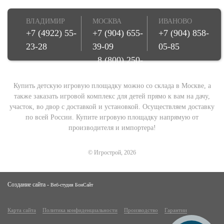
ВЛАДИМИР
МОСКВА
ИВАНОВО
+7 (4922) 55-
+7 (904) 655-
+7 (904) 858-
23-28
39-09
05-85
8 (800) 250-
08-78
Купить детскую игровую площадку можно со склада в Москве, а
также заказать игровой комплекс для детей прямо к вам на дачу,
участок, во двор с доставкой и установкой. Осуществляем доставку
по всей России. Купите игровую площадку напрямую от
производителя и импортера!
© Игрострой, 2026
Создание сайта -
Веб-студия БонСайт
Карта сайта
Политика конфиденциальности
Производство
Гарантии