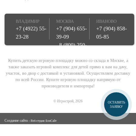
ВЛАДИМИР
МОСКВА
ИВАНОВО
+7 (4922) 55-
+7 (904) 655-
+7 (904) 858-
23-28
39-09
05-85
8 (800) 250-
08-78
Купить детскую игровую площадку можно со склада в Москве, а
также заказать игровой комплекс для детей прямо к вам на дачу,
участок, во двор с доставкой и установкой. Осуществляем доставку
по всей России. Купите игровую площадку напрямую от
производителя и импортера!
© Игрострой, 2026
ОСТАВИТЬ
ЗАЯВКУ
Создание сайта -
Веб-студия БонСайт