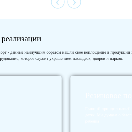
‹
›
 реализации
 Спорт - данные наилучшим образом нашли своё воплощение в продукции
рудование, которое служит украшением площадок, дворов и парков.
Резиновое п
Главный принцип нашей р
детях. Мы думаем о безоп
ребенка