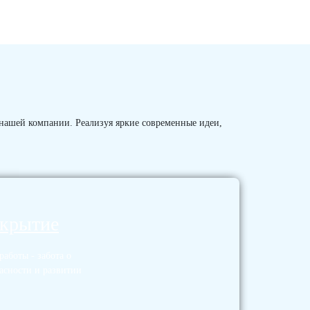
 нашей компании. Реализуя яркие современные идеи,
окрытие
аботы - забота о
асности и развитии