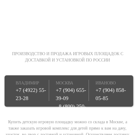
ПРОИЗВОДСТВО И ПРОДАЖА ИГРОВЫХ ПЛОЩАДОК С
ДОСТАВКОЙ И УСТАНОВКОЙ ПО РОССИИ
ВЛАДИМИР
МОСКВА
ИВАНОВО
+7 (4922) 55-
+7 (904) 655-
+7 (904) 858-
23-28
39-09
05-85
8 (800) 250-
08-78
Купить детскую игровую площадку можно со склада в Москве, а
также заказать игровой комплекс для детей прямо к вам на дачу,
участок, во двор с доставкой и установкой. Осуществляем доставку