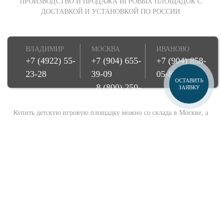
ПРОИЗВОДСТВО И ПРОДАЖА ИГРОВЫХ ПЛОЩАДОК С
ДОСТАВКОЙ И УСТАНОВКОЙ ПО РОССИИ
ВЛАДИМИР
МОСКВА
ИВАНОВО
+7 (4922) 55-
+7 (904) 655-
+7 (904) 858-
23-28
39-09
05-85
ОСТАВИТЬ
8 (800) 250-
ЗАЯВКУ
08-78
Купить детскую игровую площадку можно со склада в Москве, а
также заказать игровой комплекс для детей прямо к вам на дачу,
участок, во двор с доставкой и установкой. Осуществляем доставку
по всей России. Купите игровую площадку напрямую от
производителя и импортера!
© Игрострой, 2026
Создание сайта -
Веб-студия БонСайт