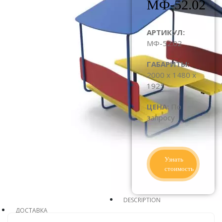
МФ-52.02
АРТИКУЛ:
МФ-52.02
ГАБАРИТЫ:
2000 x 1480 x
1925
ЦЕНА:
По
запросу
Узнать
стоимость
DESCRIPTION
ДОСТАВКА